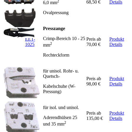
2
0760
68,50 €
Details
6,0 mm
Ovalpressung
Presszange
Crimp-Bereich 10 - 25
EET-
Preis ab
Produkt
2
1025
70,00 €
Details
mm
Rechteckform
für unisol. Rohr- u.
Quetsch-
Preis ab
Produkt
RQ 10
98,00 €
Details
Kabelschuhe (W-
Pressung)
für isol. und unisol.
AH
Preis ab
Produkt
Aderendhülsen 25
2535
135,00 €
Details
2
und 35 mm