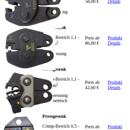
2
2223
58,00 €
Details
2,5 mm
Ovalpressung
Pressgesenk
Crimp-Bereich 1,1 -
Type
Preis ab
Produkt
2
2252
86,00 €
Details
2,5 mm
Rollpressung
Pressgesenk
Crimp-Bereich 1,1 -
Preis ab
Produkt
2
WZ-10
6,0 mm
42,60 €
Details
Ovalpressung
asymmetrisch
Pressgesenk
Crimp-Bereich 0,5 -
Type
Preis ab
Produkt