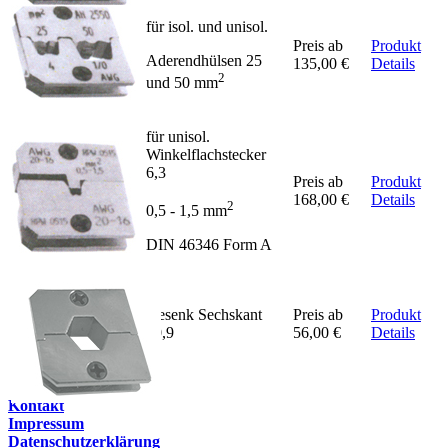
für isol. und unisol.
AH
Preis ab
Produkt
Aderendhülsen 25
2550
135,00 €
Details
2
und 50 mm
für unisol.
Winkelflachstecker
6,3
RPW
Preis ab
Produkt
0515
168,00 €
Details
2
0,5 - 1,5 mm
DIN 46346 Form A
Gesenk Sechskant
Preis ab
Produkt
5454
10,9
56,00 €
Details
Kontakt
Impressum
Datenschutzerklärung