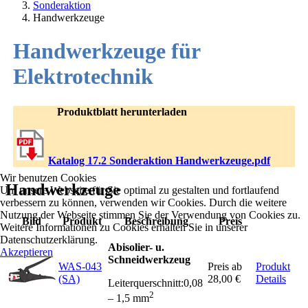
Sonderaktion
Handwerkzeuge
Handwerkzeuge für
Elektrotechnik
Produktblatt herunterladen
Katalog 17.2 Sonderaktion Handwerkzeuge.pdf
Wir benutzen Cookies
Handwerkzeuge
Um unsere Webseite für Sie optimal zu gestalten und fortlaufend
verbessern zu können, verwenden wir Cookies. Durch die weitere
Nutzung der Webseite stimmen Sie der Verwendung von Cookies zu.
Bild
Produkt
Beschreibung
Preis
Weitere Informationen zu Cookies erhalten Sie in unserer
Datenschutzerklärung.
Abisolier- u.
Akzeptieren
Schneidwerkzeug
WAS-043
Preis ab
Produkt
(SA)
28,00 €
Details
Leiterquerschnitt:0,08
2
– 1,5 mm