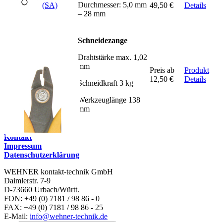
Durchmesser: 5,0 mm
(SA)
49,50 €
Details
– 28 mm
Schneidezange
Drahtstärke max. 1,02
mm
Preis ab
Produkt
TP 30
12,50 €
Details
Schneidkraft 3 kg
Werkzeuglänge 138
mm
Kontakt
Impressum
Datenschutzerklärung
WEHNER kontakt-technik GmbH
Daimlerstr. 7-9
D-73660 Urbach/Württ.
FON: +49 (0) 7181 / 98 86 - 0
FAX: +49 (0) 7181 / 98 86 - 25
E-Mail:
info@wehner-technik.de