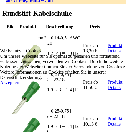
46231 Polyamid-PA.pdf
Rundstift-Kabelschuhe
Bild
Produkt
Beschreibung
Preis
mm² = 0,14-0,5 | AWG
= 26-20
SKRN-
Preis ab
Produkt
Wir benutzen Cookies
0508
13,30 €
Details
d2 = 1,2 | d3 = 1,0 | l2
Um unsere Webseite für Sie optimal zu gestalten und fortlaufend
= 8,0
verbessern zu können, verwenden wir Cookies. Durch die weitere
Nutzung der Webseite stimmen Sie der Verwendung von Cookies zu.
Weitere Informationen zu Cookies erhalten Sie in unserer
mm² = 0,25-0,75 |
Datenschutzerklärung.
AWG = 22-18
SKRN-
Preis ab
Produkt
Akzeptieren
0808
11,59 €
Details
d2 = 1,9 | d3 = 1,4 | l2
= 8,0
mm² = 0,25-0,75 |
AWG = 22-18
SKRN-
Preis ab
Produkt
0810
10,13 €
Details
d2 = 1,9 | d3 = 1,4 | l2
= 10,0