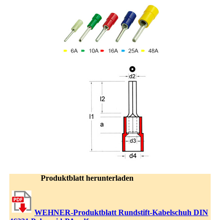
Produktblatt herunterladen
WEHNER-Produktblatt Rundstift-Kabelschuh DIN