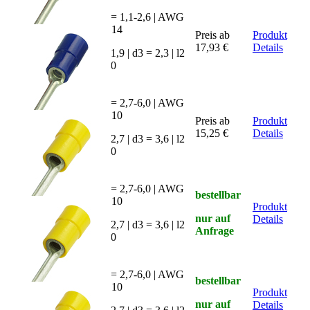
mm² = 1,1-2,6 | AWG
= 16-14
SKRN-
Preis ab
Produkt
2516
17,93 €
Details
d2 = 1,9 | d3 = 2,3 | l2
= 16,0
mm² = 2,7-6,0 | AWG
= 12-10
SKRN-
Preis ab
Produkt
4610
15,25 €
Details
d2 = 2,7 | d3 = 3,6 | l2
= 10,0
mm² = 2,7-6,0 | AWG
bestellbar
= 12-10
SKRN-
Produkt
nur auf
4612
Details
d2 = 2,7 | d3 = 3,6 | l2
Anfrage
= 12,0
mm² = 2,7-6,0 | AWG
bestellbar
= 12-10
SKRN-
Produkt
nur auf
4614
Details