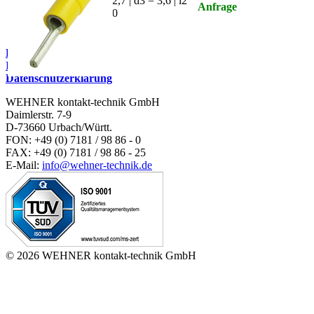
d2 = 2,7 | d3 = 3,6 | l2
Anfrage
= 14,0
Kontakt
Impressum
Datenschutzerklärung
WEHNER kontakt-technik GmbH
Daimlerstr. 7-9
D-73660 Urbach/Württ.
FON: +49 (0) 7181 / 98 86 - 0
FAX: +49 (0) 7181 / 98 86 - 25
E-Mail:
info@wehner-technik.de
© 2026 WEHNER kontakt-technik GmbH