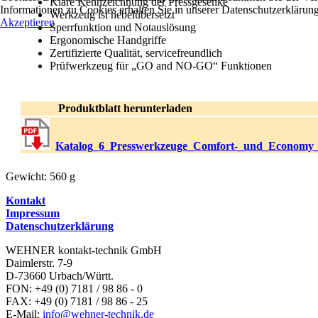
Klare Kennzeichnung der Pressgesenke
Informationen zu Cookies erhalten Sie in unserer Datenschutzerklärung
Werkzeug ist hebelübersetzt
Akzeptieren
Sperrfunktion und Notauslösung
Ergonomische Handgriffe
Zertifizierte Qualität, servicefreundlich
Prüfwerkzeug für „GO and NO-GO“ Funktionen
Produktblatt herunterladen
Katalog_6_Presswerkzeuge_Comfort-_und_Economy_
Gewicht: 560 g
Kontakt
Impressum
Datenschutzerklärung
WEHNER kontakt-technik GmbH
Daimlerstr. 7-9
D-73660 Urbach/Württ.
FON: +49 (0) 7181 / 98 86 - 0
FAX: +49 (0) 7181 / 98 86 - 25
E-Mail:
info@wehner-technik.de