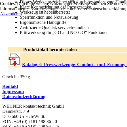
Dieses Werkzeug zeichnet sich durch besonders gute Hand
Cookies. Durch die weitere Nutzung der Webseite stimmen Sie der V
Klare Kennzeichnung der Pressgesenke
Informationen zu Cookies erhalten Sie in unserer Datenschutzerklärung
Werkzeug ist hebelübersetzt
Akzeptieren
Sperrfunktion und Notauslösung
Ergonomische Handgriffe
Zertifizierte Qualität, servicefreundlich
Prüfwerkzeug für „GO and NO-GO“ Funktionen
Produktblatt herunterladen
Katalog_6_Presswerkzeuge_Comfort-_und_Economy_
Gewicht: 350 g
Kontakt
Impressum
Datenschutzerklärung
WEHNER kontakt-technik GmbH
Daimlerstr. 7-9
D-73660 Urbach/Württ.
FON: +49 (0) 7181 / 98 86 - 0
FAX: +49 (0) 7181 / 98 86 - 25