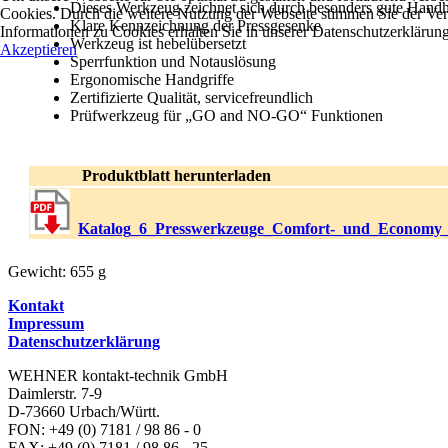
Dieses Werkzeug zeichnet sich durch besonders gute Hand
Cookies. Durch die weitere Nutzung der Webseite stimmen Sie der V
Klare Kennzeichnung der Pressgesenke
Informationen zu Cookies erhalten Sie in unserer Datenschutzerklärung
Werkzeug ist hebelübersetzt
Akzeptieren
Sperrfunktion und Notauslösung
Ergonomische Handgriffe
Zertifizierte Qualität, servicefreundlich
Prüfwerkzeug für „GO and NO-GO“ Funktionen
Produktblatt herunterladen
Katalog_6_Presswerkzeuge_Comfort-_und_Economy_
Gewicht: 655 g
Kontakt
Impressum
Datenschutzerklärung
WEHNER kontakt-technik GmbH
Daimlerstr. 7-9
D-73660 Urbach/Württ.
FON: +49 (0) 7181 / 98 86 - 0
FAX: +49 (0) 7181 / 98 86 - 25